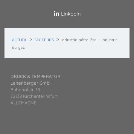
Linkedin
ACCUEIL
SECTEURS
Industrie pétrolière + industrie
du gaz
DRUCK & TEMPERATUR
Leitenberger GmbH
Bahnhofstr. 33
72138 Kirchentellinsfurt
ALLEMAGNE