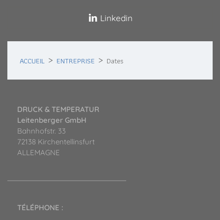
Linkedin
ACCUEIL
ENTREPRISE
Dates
DRUCK & TEMPERATUR
Leitenberger GmbH
Bahnhofstr. 33
72138 Kirchentellinsfurt
ALLEMAGNE
TÉLÉPHONE :