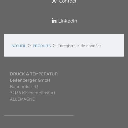
Contact
Linkedin
ACCUEIL
PRODUITS
Enregistreur de données
DRUCK & TEMPERATUR
Leitenberger GmbH
Bahnhofstr. 33
72138 Kirchentellinsfurt
ALLEMAGNE