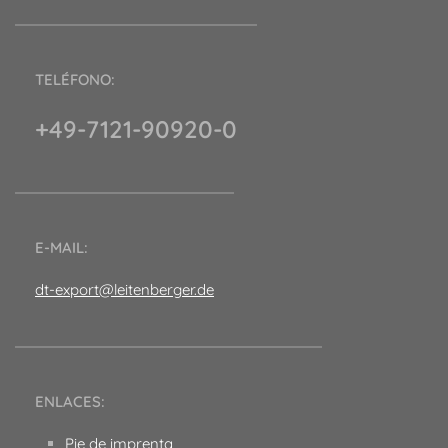
TELÉFONO:
+49-7121-90920-0
E-MAIL:
dt-export@leitenberger.de
ENLACES:
Pie de imprenta