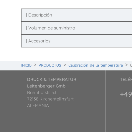
Descripción
Volumen de suministro
Accesorios
INICIO
PRODUCTOS
Calibración de la temperatura
C
DRUCK & TEMPERATUR
TELÉ
Leitenberger GmbH
Bahnhofstr. 33
+49
72138 Kirchentellinsfurt
ALEMANIA