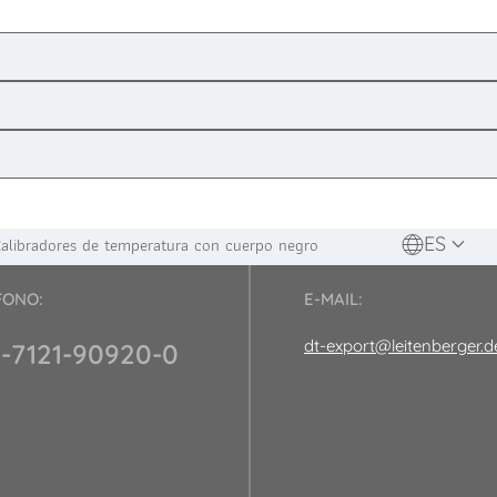
ES
alibradores de temperatura con cuerpo negro
FONO:
E-MAIL:
dt-export@leitenberger.d
-7121-90920-0