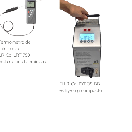
Termómetro de
referencia
LR-Cal LRT 750
incluido en el suministro
El LR-Cal PYROS-BB
es ligero y compacto