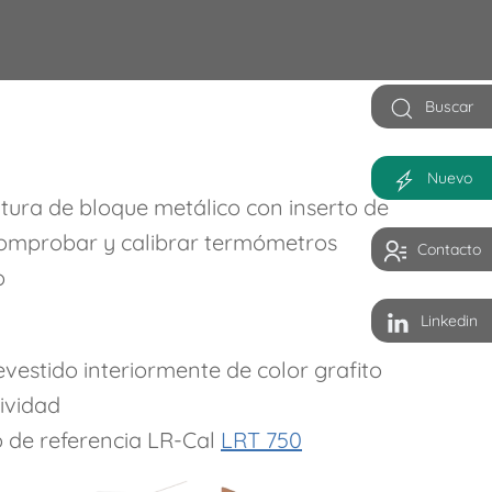
Buscar
Nuevo
tura de bloque metálico con inserto de
omprobar y calibrar termómetros
Contacto
o
Linkedin
evestido interiormente de color grafito
ividad
 de referencia LR-Cal
LRT 750