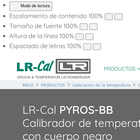
Modo de lectura
Escalamiento de contenido
100
%
Tamaño de fuente
100
%
Altura de la línea
100
%
Espaciado de letras
100
%
PRODUCTOS
INICIO
PRODUCTOS
Calibración de la temperatura
C
LR-Cal
PYROS-BB
Calibrador de tempera
con cuerpo negro