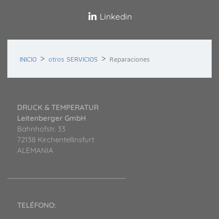
Linkedin
INICIO
otros SERVICIOS
Reparaciones
DRUCK & TEMPERATUR
Leitenberger GmbH
Bahnhofstr. 33
72138 Kirchentellinsfurt
ALEMANIA
TELÉFONO: