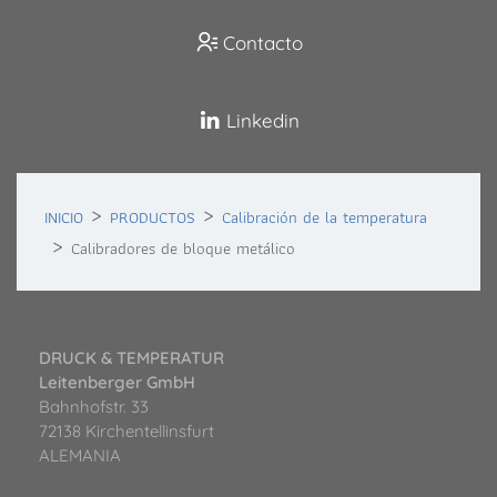
Contacto
Linkedin
INICIO
PRODUCTOS
Calibración de la temperatura
Calibradores de bloque metálico
DRUCK & TEMPERATUR
Leitenberger GmbH
Bahnhofstr. 33
72138 Kirchentellinsfurt
ALEMANIA