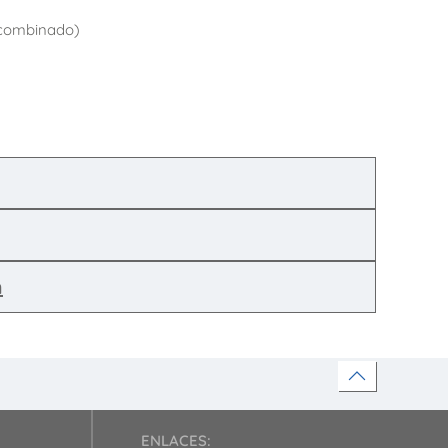
t combinado)
n
ENLACES: