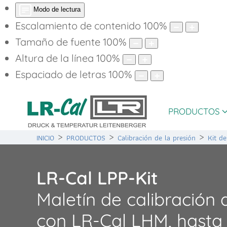
Modo de lectura
Escalamiento de contenido
100
%
Tamaño de fuente
100
%
Altura de la línea
100
%
Espaciado de letras
100
%
PRODUCTOS
INICIO
PRODUCTOS
Calibración de la presión
Kit de
LR-Cal LPP-Kit
Maletín de calibración 
con LR-Cal LHM, hasta