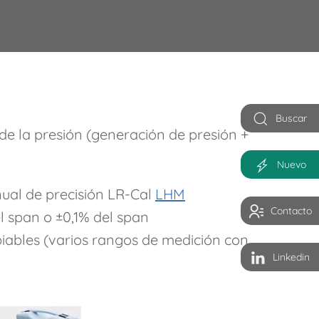
Buscar
 de la presión (generación de presión +
Nuevo
nual de precisión LR-Cal
LHM
Contacto
l span o ±0,1% del span
iables (varios rangos de medición con
Linkedin