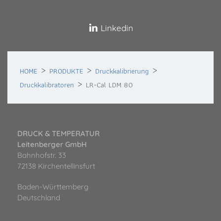
Linkedin
HOME
PRODUKTE
Druckkalibrierung
Druckkalibratoren
LR-Cal LDM 80
DRUCK & TEMPERATUR
Leitenberger GmbH
Bahnhofstr. 33
72138 Kirchentellinsfurt
Baden-Württemberg
Deutschland