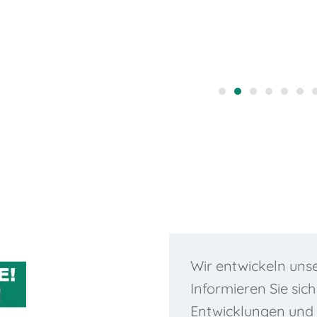
Druckkalibrierung
Druckmessun
Druckkalibr
Tempera
Temper
Dre
Fü
Mehr erfahren...
Wir entwickeln unse
Informieren Sie sic
Entwicklungen und