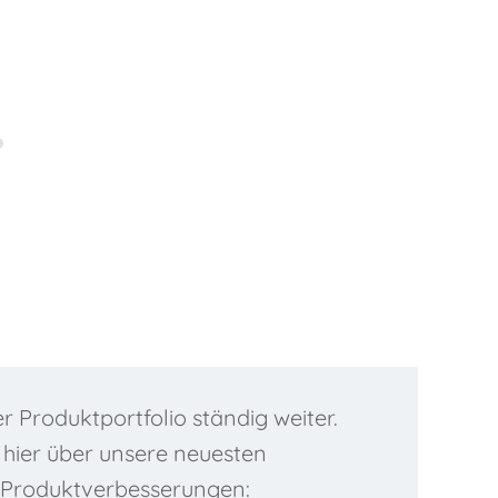
Unsere Produkte...
g
ierung
turmessung
aturkalibrierung
hmoment+Kraft+Drehzahl
llstand
Datenlogger
r Produktportfolio ständig weiter.
h hier über unsere neuesten
 Produktverbesserungen: