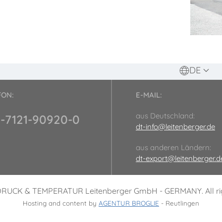
DE
FON:
E-MAIL:
aus Deutschland:
-7121-90920-0
dt-info@leitenberger.de
aus anderen Ländern:
dt-export@leitenberger.d
DRUCK & TEMPERATUR Leitenberger GmbH - GERMANY. All rig
Hosting and content by
AGENTUR BROGLIE
- Reutlingen