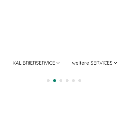
KALIBRIERSERVICE
weitere SERVICES
Stationäre
Portable
Drehmoment-
Kalibrier-
Druck-Kalibrierung
Druck-Kalibrierung
Druck-Kalibrierung
Temperatur-Kalibrieru
Kalibrierung
Dienstleistungen
S
D