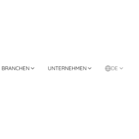
BRANCHEN
UNTERNEHMEN
DE
ng
tationäre
ruck-Kalibrierung