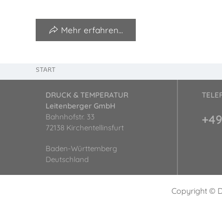
Mehr erfahren...
START
DRUCK & TEMPERATUR
TELE
Leitenberger GmbH
Bahnhofstr. 33
+49
72138 Kirchentellinsfurt
Baden-Württemberg
Deutschland
Copyright © 