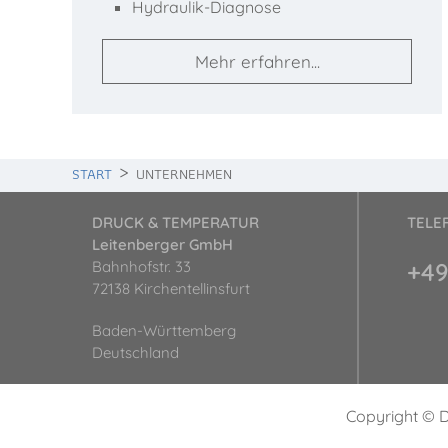
Hydraulik-Diagnose
Mehr erfahren...
START
UNTERNEHMEN
DRUCK & TEMPERATUR
TELE
Leitenberger GmbH
Bahnhofstr. 33
+49
72138 Kirchentellinsfurt
Baden-Württemberg
Deutschland
Copyright © 