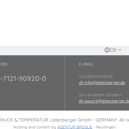
DE
FON:
E-MAIL:
aus Deutschland:
-7121-90920-0
dt-info@leitenberger.de
aus anderen Ländern:
dt-export@leitenberger.d
DRUCK & TEMPERATUR Leitenberger GmbH - GERMANY. All rig
Hosting and content by
AGENTUR BROGLIE
- Reutlingen